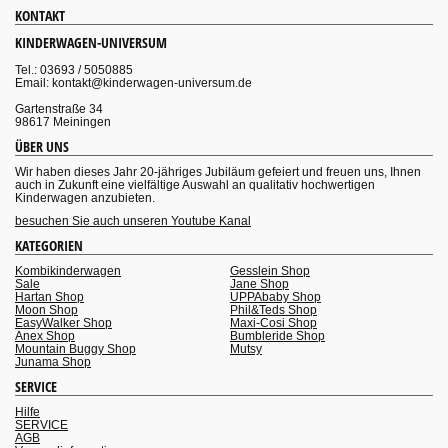
KONTAKT
KINDERWAGEN-UNIVERSUM
Tel.: 03693 / 5050885
Email: kontakt@kinderwagen-universum.de
Gartenstraße 34
98617 Meiningen
ÜBER UNS
Wir haben dieses Jahr 20-jähriges Jubiläum gefeiert und freuen uns, Ihnen
auch in Zukunft eine vielfältige Auswahl an qualitativ hochwertigen
Kinderwagen anzubieten.
besuchen Sie auch unseren Youtube Kanal
KATEGORIEN
Kombikinderwagen
Gesslein Shop
Sale
Jane Shop
Hartan Shop
UPPAbaby Shop
Moon Shop
Phil&Teds Shop
EasyWalker Shop
Maxi-Cosi Shop
Anex Shop
Bumbleride Shop
Mountain Buggy Shop
Mutsy
Junama Shop
SERVICE
Hilfe
SERVICE
AGB