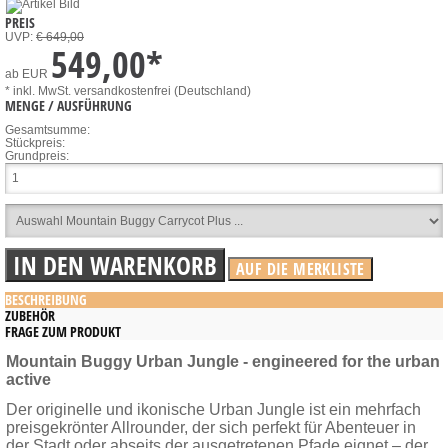
PREIS
UVP:
€ 649,00
549,00
*
ab
EUR
* inkl. MwSt.
versandkostenfrei (Deutschland)
MENGE / AUSFÜHRUNG
Gesamtsumme:
Stückpreis:
Grundpreis:
BESCHREIBUNG
ZUBEHÖR
FRAGE ZUM PRODUKT
Mountain Buggy Urban Jungle - engineered for the urban
active
Der originelle und ikonische Urban Jungle ist ein mehrfach
preisgekrönter Allrounder, der sich perfekt für Abenteuer in
der Stadt oder abseits der ausgetretenen Pfade eignet – der