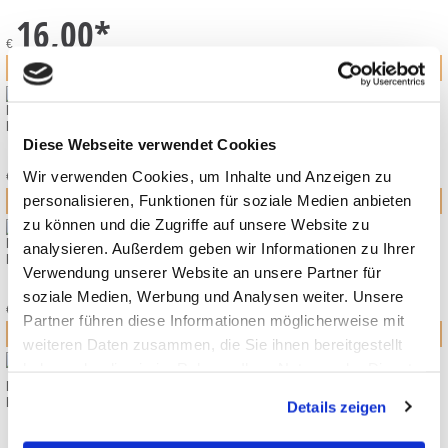
16,00
*
€
MOUNTAIN BUGGY FUSSSACK CAVIAR
KOLLEKTION 2026
Diese Webseite verwendet Cookies
89,00
*
Wir verwenden Cookies, um Inhalte und Anzeigen zu
€
personalisieren, Funktionen für soziale Medien anbieten
zu können und die Zugriffe auf unsere Website zu
MOUNTAIN BUGGY TRAVEL BAG XL
analysieren. Außerdem geben wir Informationen zu Ihrer
KOLLEKTION 2026
Verwendung unserer Website an unsere Partner für
109,00
*
soziale Medien, Werbung und Analysen weiter. Unsere
€
Partner führen diese Informationen möglicherweise mit
weiteren Daten zusammen, die Sie ihnen bereitgestellt
haben oder die sie im Rahmen Ihrer Nutzung der Dienste
MOUNTAIN BUGGY URBAN JUNGLE V4 /TERRAIN V4 REGENSCHUTZ
gesammelt haben.
KOLLEKTION 2026
Details zeigen
29,90
*