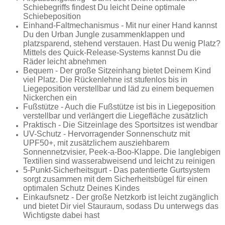
Schiebegriffs findest Du leicht Deine optimale
Schiebeposition
Einhand-Faltmechanismus - Mit nur einer Hand kannst
Du den Urban Jungle zusammenklappen und
platzsparend, stehend verstauen. Hast Du wenig Platz?
Mittels des Quick-Release-Systems kannst Du die
Räder leicht abnehmen
Bequem - Der große Sitzeinhang bietet Deinem Kind
viel Platz. Die Rückenlehne ist stufenlos bis in
Liegeposition verstellbar und läd zu einem bequemen
Nickerchen ein
Fußstütze - Auch die Fußstütze ist bis in Liegeposition
verstellbar und verlängert die Liegefläche zusätzlich
Praktisch - Die Sitzeinlage des Sportsitzes ist wendbar
UV-Schutz - Hervorragender Sonnenschutz mit
UPF50+, mit zusätzlichem ausziehbarem
Sonnennetzvisier, Peek-a-Boo-Klappe. Die langlebigen
Textilien sind wasserabweisend und leicht zu reinigen
5-Punkt-Sicherheitsgurt - Das patentierte Gurtsystem
sorgt zusammen mit dem Sicherheitsbügel für einen
optimalen Schutz Deines Kindes
Einkaufsnetz - Der große Netzkorb ist leicht zugänglich
und bietet Dir viel Stauraum, sodass Du unterwegs das
Wichtigste dabei hast