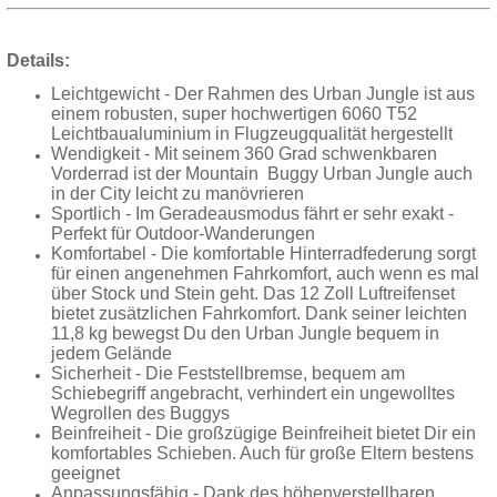
Details:
Leichtgewicht - Der Rahmen des Urban Jungle ist aus
einem robusten, super hochwertigen 6060 T52
Leichtbaualuminium in Flugzeugqualität hergestellt
Wendigkeit - Mit seinem 360 Grad schwenkbaren
Vorderrad ist der Mountain Buggy Urban Jungle auch
in der City leicht zu manövrieren
Sportlich - Im Geradeausmodus fährt er sehr exakt -
Perfekt für Outdoor-Wanderungen
Komfortabel - Die komfortable Hinterradfederung sorgt
für einen angenehmen Fahrkomfort, auch wenn es mal
über Stock und Stein geht. Das 12 Zoll Luftreifenset
bietet zusätzlichen Fahrkomfort. Dank seiner leichten
11,8 kg bewegst Du den Urban Jungle bequem in
jedem Gelände
Sicherheit - Die Feststellbremse, bequem am
Schiebegriff angebracht, verhindert ein ungewolltes
Wegrollen des Buggys
Beinfreiheit - Die großzügige Beinfreiheit bietet Dir ein
komfortables Schieben. Auch für große Eltern bestens
geeignet
Anpassungsfähig - Dank des höhenverstellbaren