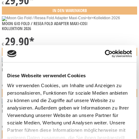
29,90
*
€
MOON GIO FOLD / RESEA FOLD ADAPTER MAXI-COSI
KOLLEKTION 2026
29,90
*
€
MOON PREMIUM FASHION BACKPACK
KOLLEKTION 2026
Diese Webseite verwendet Cookies
89,90
*
Wir verwenden Cookies, um Inhalte und Anzeigen zu
€
personalisieren, Funktionen für soziale Medien anbieten
zu können und die Zugriffe auf unsere Website zu
MOON PREMIUM FUSSSÄCKE
analysieren. Außerdem geben wir Informationen zu Ihrer
KOLLEKTION 2026
Verwendung unserer Website an unsere Partner für
89,90
*
soziale Medien, Werbung und Analysen weiter. Unsere
€
Partner führen diese Informationen möglicherweise mit
weiteren Daten zusammen, die Sie ihnen bereitgestellt