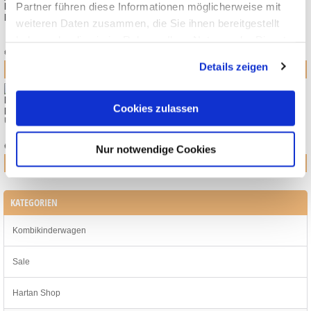
MOON PREMIUM FASHION BAG INKL. CLUTCH
Partner führen diese Informationen möglicherweise mit
KOLLEKTION 2026
weiteren Daten zusammen, die Sie ihnen bereitgestellt
89,90
*
haben oder die sie im Rahmen Ihrer Nutzung der Dienste
€
gesammelt haben.
Details zeigen
ZUM ARTIKEL
MOON GIO FOLD KOMBIKINDERWAGEN GREIGE
Cookies zulassen
DIAMOND KOLLEKTION 2026
UVP:
€ 1.019,70
899,00
*
€
Nur notwendige Cookies
ZUM ARTIKEL
KATEGORIEN
Kombikinderwagen
Sale
Hartan Shop