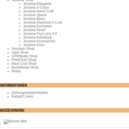
Junama Ellegante
Junama S-Class
Junama Hand Craft
Junama Space
Junama Basic
Junama Diamond S-Line
Junama Exclusive
Junama Heart
Junama Fluo Line 3.0
Junama Individual
Junama Accessoires
Junama Enzo
Gesslein Shop
Jane Shop
UPPAbaby Shop
Phil&Teds Shop
Maxi-Cosi Shop
Bumbleride Shop
Mutsy
INFORMATIONEN
Zahlungsmöglichkeiten
Rabatt Codes
AUSZEICHNUNG