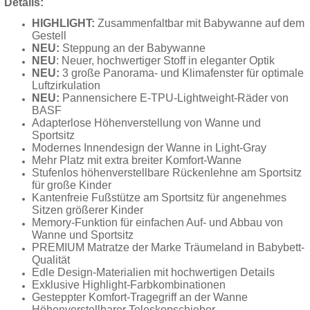
Details:
HIGHLIGHT:
Zusammenfaltbar mit Babywanne auf dem
Gestell
NEU:
Steppung an der Babywanne
NEU
: Neuer, hochwertiger Stoff in eleganter Optik
NEU:
3 große Panorama- und Klimafenster für optimale
Luftzirkulation
NEU:
Pannensichere E-TPU-Lightweight-Räder von
BASF
Adapterlose Höhenverstellung von Wanne und
Sportsitz
Modernes Innendesign der Wanne in Light-Gray
Mehr Platz mit extra breiter Komfort-Wanne
Stufenlos höhenverstellbare Rückenlehne am Sportsitz
für große Kinder
Kantenfreie Fußstütze am Sportsitz für angenehmes
Sitzen größerer Kinder
Memory-Funktion für einfachen Auf- und Abbau von
Wanne und Sportsitz
PREMIUM Matratze der Marke Träumeland in Babybett-
Qualität
Edle Design-Materialien mit hochwertigen Details
Exklusive Highlight-Farbkombinationen
Gesteppter Komfort-Tragegriff an der Wanne
Höhenverstellbarer Teleskopschieber