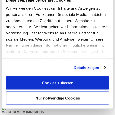
Diese Webseite verwendet Cookies
Wir verwenden Cookies, um Inhalte und Anzeigen zu
MOON GIO FOLD / RESEA FOLD ADAPTER MAXI-COSI
KOLLEKTION 2026
personalisieren, Funktionen für soziale Medien anbieten
zu können und die Zugriffe auf unsere Website zu
29,90
*
analysieren. Außerdem geben wir Informationen zu Ihrer
€
Verwendung unserer Website an unsere Partner für
soziale Medien, Werbung und Analysen weiter. Unsere
MOON PREMIUM FASHION BACKPACK
Partner führen diese Informationen möglicherweise mit
KOLLEKTION 2026
weiteren Daten zusammen, die Sie ihnen bereitgestellt
89,90
*
haben oder die sie im Rahmen Ihrer Nutzung der Dienste
€
gesammelt haben.
Details zeigen
MOON PREMIUM FUSSSÄCKE
KOLLEKTION 2026
Cookies zulassen
89,90
*
€
Nur notwendige Cookies
MOON PREMIUM HANDMUFFS