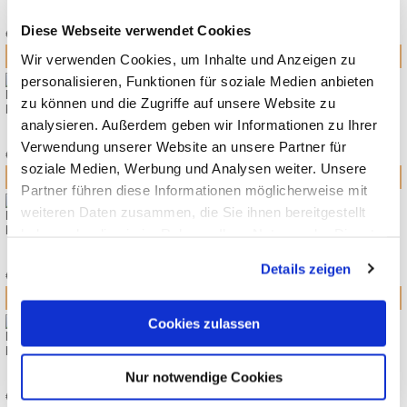
29,90
*
Diese Webseite verwendet Cookies
€
Wir verwenden Cookies, um Inhalte und Anzeigen zu
personalisieren, Funktionen für soziale Medien anbieten
MOON GIO FOLD / RESEA FOLD ADAPTER MAXI-COSI
zu können und die Zugriffe auf unsere Website zu
KOLLEKTION 2026
analysieren. Außerdem geben wir Informationen zu Ihrer
29,90
*
Verwendung unserer Website an unsere Partner für
€
soziale Medien, Werbung und Analysen weiter. Unsere
Partner führen diese Informationen möglicherweise mit
weiteren Daten zusammen, die Sie ihnen bereitgestellt
MOON PREMIUM FASHION BACKPACK
KOLLEKTION 2026
haben oder die sie im Rahmen Ihrer Nutzung der Dienste
89,90
*
gesammelt haben.
Details zeigen
€
Cookies zulassen
MOON PREMIUM FUSSSÄCKE
KOLLEKTION 2026
89,90
*
Nur notwendige Cookies
€