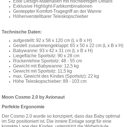
Edle Design-Materialien mit hochwertigen Details
Exklusive Highlight-Farbkombinationen
Gesteppter Komfort-Tragegriff an der Wanne
Höhenverstellbarer Teleskopschieber
Technische Daten:
aufgestellt: 92 x 58 x 120 cm (L x B x H)
Gestell zusammengeklappt: 65 x 50 x 22 cm (L x B x H)
Babywanne: 93 x 42 x 31 cm (L x B x H)
Liegefläche Sportsitz: 90 x 28 cm
Rückenlehne Sportsitz: 48 - 55 cm
Gewicht mit Babywanne: 12,5 kg
Gewicht mit Sportsitz: 11,5 kg
max. Gewicht des Kindes (Sportsitz): 22 kg
Höhe Teleskopschieber: 89 - 103 cm
Moon Cosmo 2.0 by Avionaut
Perfekte Ergonomie
Der Cosmo 2.0 wurde so konzipiert, dass das Baby optimal
im Sitz positioniert ist. Die innere Einlage sorgt für eine
korrekte Lage des Kindes, unterstützt die Wirbelsäule