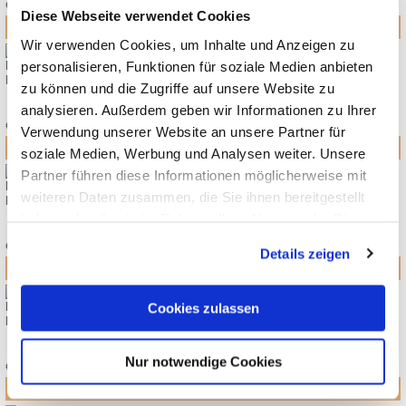
€
Diese Webseite verwendet Cookies
Wir verwenden Cookies, um Inhalte und Anzeigen zu
MOON GIO FOLD / RESEA FOLD ADAPTER MAXI-COSI
personalisieren, Funktionen für soziale Medien anbieten
KOLLEKTION 2026
zu können und die Zugriffe auf unsere Website zu
29,90
*
analysieren. Außerdem geben wir Informationen zu Ihrer
€
Verwendung unserer Website an unsere Partner für
soziale Medien, Werbung und Analysen weiter. Unsere
Partner führen diese Informationen möglicherweise mit
MOON PREMIUM FASHION BACKPACK
weiteren Daten zusammen, die Sie ihnen bereitgestellt
KOLLEKTION 2026
haben oder die sie im Rahmen Ihrer Nutzung der Dienste
89,90
*
gesammelt haben.
€
Details zeigen
MOON PREMIUM FUSSSÄCKE
Cookies zulassen
KOLLEKTION 2026
89,90
*
Nur notwendige Cookies
€