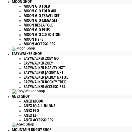
MOON SHOP
MOON GIO FOLD
MOON GIO FOLD AIR
MOON GIO TRAVEL SET
MOON GIO MEGA SET
MOON RESEA FOLD
MOON GIO PLUS
MOON GIO 2.0 EDITION
MOON HYPE
MOON ACCESSOIRES
EASYWALKER SHOP
EASYWALKER ZOEY GO
EASYWALKER ZOEY
EASYWALKER HARVEY NXT
EASYWALKER JACKEY NXT
EASYWALKER JACKEY NXT XL
EASYWALKER ROCKEY TREK
EASYWALKER ACCESSOIRES
ANEX SHOP
ANEX MODU
ANEX IQ ALL IN ONE
ANEX FLO
ANEX ELI
ANEX ACCESSOIRES
MOUNTAIN BUGGY SHOP