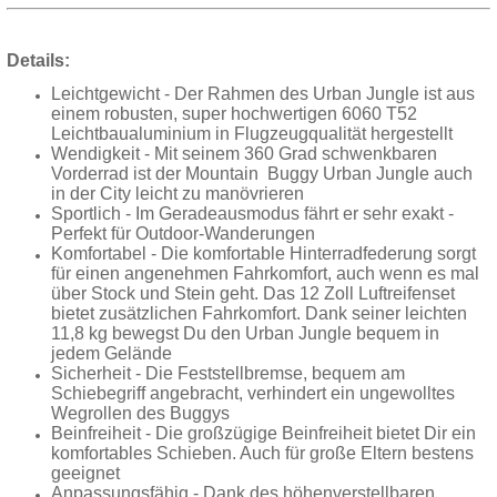
Details:
Leichtgewicht - Der Rahmen des Urban Jungle ist aus
einem robusten, super hochwertigen 6060 T52
Leichtbaualuminium in Flugzeugqualität hergestellt
Wendigkeit - Mit seinem 360 Grad schwenkbaren
Vorderrad ist der Mountain Buggy Urban Jungle auch
in der City leicht zu manövrieren
Sportlich - Im Geradeausmodus fährt er sehr exakt -
Perfekt für Outdoor-Wanderungen
Komfortabel - Die komfortable Hinterradfederung sorgt
für einen angenehmen Fahrkomfort, auch wenn es mal
über Stock und Stein geht. Das 12 Zoll Luftreifenset
bietet zusätzlichen Fahrkomfort. Dank seiner leichten
11,8 kg bewegst Du den Urban Jungle bequem in
jedem Gelände
Sicherheit - Die Feststellbremse, bequem am
Schiebegriff angebracht, verhindert ein ungewolltes
Wegrollen des Buggys
Beinfreiheit - Die großzügige Beinfreiheit bietet Dir ein
komfortables Schieben. Auch für große Eltern bestens
geeignet
Anpassungsfähig - Dank des höhenverstellbaren