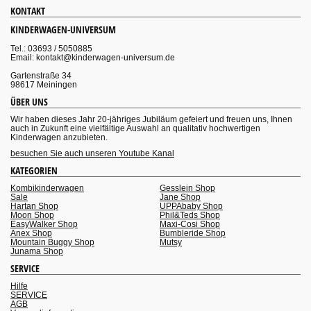
KONTAKT
KINDERWAGEN-UNIVERSUM
Tel.: 03693 / 5050885
Email: kontakt@kinderwagen-universum.de
Gartenstraße 34
98617 Meiningen
ÜBER UNS
Wir haben dieses Jahr 20-jähriges Jubiläum gefeiert und freuen uns, Ihnen
auch in Zukunft eine vielfältige Auswahl an qualitativ hochwertigen
Kinderwagen anzubieten.
besuchen Sie auch unseren Youtube Kanal
KATEGORIEN
Kombikinderwagen
Gesslein Shop
Sale
Jane Shop
Hartan Shop
UPPAbaby Shop
Moon Shop
Phil&Teds Shop
EasyWalker Shop
Maxi-Cosi Shop
Anex Shop
Bumbleride Shop
Mountain Buggy Shop
Mutsy
Junama Shop
SERVICE
Hilfe
SERVICE
AGB