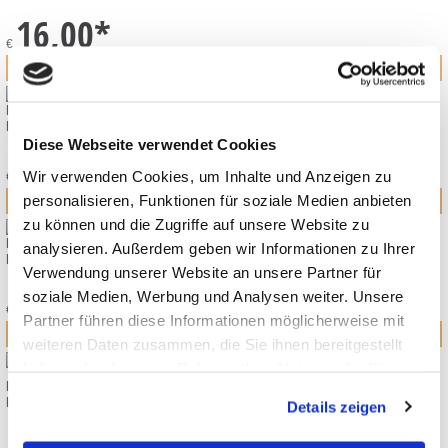
16,00
*
€
MOUNTAIN BUGGY FUSSSACK CAVIAR
KOLLEKTION 2026
Diese Webseite verwendet Cookies
89,00
*
Wir verwenden Cookies, um Inhalte und Anzeigen zu
€
personalisieren, Funktionen für soziale Medien anbieten
zu können und die Zugriffe auf unsere Website zu
MOUNTAIN BUGGY TRAVEL BAG XL
analysieren. Außerdem geben wir Informationen zu Ihrer
KOLLEKTION 2026
Verwendung unserer Website an unsere Partner für
109,00
*
soziale Medien, Werbung und Analysen weiter. Unsere
€
Partner führen diese Informationen möglicherweise mit
weiteren Daten zusammen, die Sie ihnen bereitgestellt
haben oder die sie im Rahmen Ihrer Nutzung der Dienste
MOUNTAIN BUGGY URBAN JUNGLE V4 /TERRAIN V4 REGENSCHUTZ
gesammelt haben.
KOLLEKTION 2026
Details zeigen
29,90
*