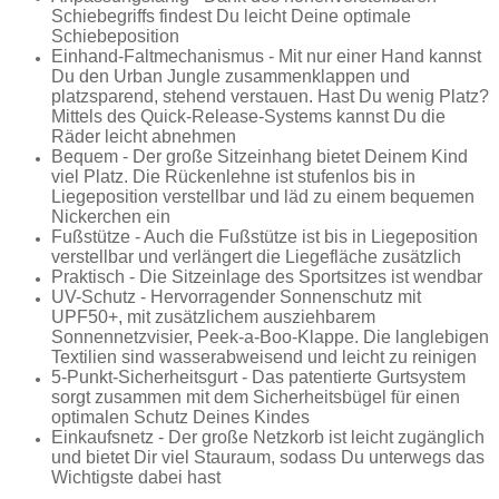
Schiebegriffs findest Du leicht Deine optimale
Schiebeposition
Einhand-Faltmechanismus - Mit nur einer Hand kannst
Du den Urban Jungle zusammenklappen und
platzsparend, stehend verstauen. Hast Du wenig Platz?
Mittels des Quick-Release-Systems kannst Du die
Räder leicht abnehmen
Bequem - Der große Sitzeinhang bietet Deinem Kind
viel Platz. Die Rückenlehne ist stufenlos bis in
Liegeposition verstellbar und läd zu einem bequemen
Nickerchen ein
Fußstütze - Auch die Fußstütze ist bis in Liegeposition
verstellbar und verlängert die Liegefläche zusätzlich
Praktisch - Die Sitzeinlage des Sportsitzes ist wendbar
UV-Schutz - Hervorragender Sonnenschutz mit
UPF50+, mit zusätzlichem ausziehbarem
Sonnennetzvisier, Peek-a-Boo-Klappe. Die langlebigen
Textilien sind wasserabweisend und leicht zu reinigen
5-Punkt-Sicherheitsgurt - Das patentierte Gurtsystem
sorgt zusammen mit dem Sicherheitsbügel für einen
optimalen Schutz Deines Kindes
Einkaufsnetz - Der große Netzkorb ist leicht zugänglich
und bietet Dir viel Stauraum, sodass Du unterwegs das
Wichtigste dabei hast