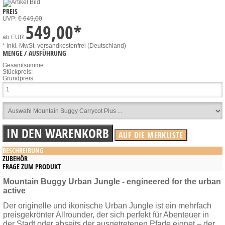
PREIS
UVP:
€ 649,00
549,00
*
ab
EUR
* inkl. MwSt.
versandkostenfrei (Deutschland)
MENGE / AUSFÜHRUNG
Gesamtsumme:
Stückpreis:
Grundpreis:
BESCHREIBUNG
ZUBEHÖR
FRAGE ZUM PRODUKT
Mountain Buggy Urban Jungle - engineered for the urban
active
Der originelle und ikonische Urban Jungle ist ein mehrfach
preisgekrönter Allrounder, der sich perfekt für Abenteuer in
der Stadt oder abseits der ausgetretenen Pfade eignet – der