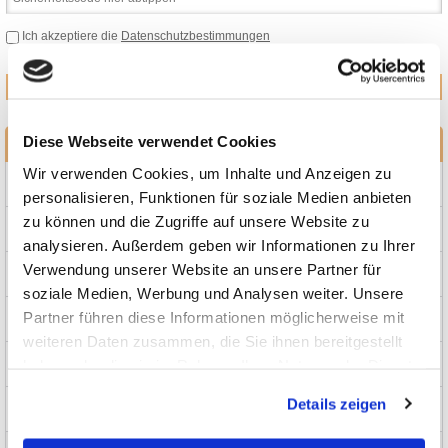
Ich akzeptiere die
Datenschutzbestimmungen
Diese Webseite verwendet Cookies
KATEGORIEN
Wir verwenden Cookies, um Inhalte und Anzeigen zu
Kombikinderwagen
personalisieren, Funktionen für soziale Medien anbieten
zu können und die Zugriffe auf unsere Website zu
Sale
analysieren. Außerdem geben wir Informationen zu Ihrer
Verwendung unserer Website an unsere Partner für
Hartan Shop
soziale Medien, Werbung und Analysen weiter. Unsere
Partner führen diese Informationen möglicherweise mit
Moon Shop
weiteren Daten zusammen, die Sie ihnen bereitgestellt
haben oder die sie im Rahmen Ihrer Nutzung der Dienste
EasyWalker Shop
gesammelt haben.
Details zeigen
Anex Shop