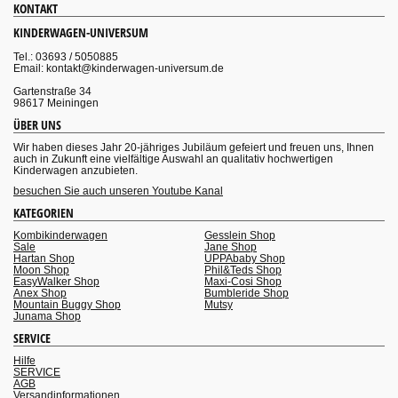
KONTAKT
KINDERWAGEN-UNIVERSUM
Tel.: 03693 / 5050885
Email: kontakt@kinderwagen-universum.de
Gartenstraße 34
98617 Meiningen
ÜBER UNS
Wir haben dieses Jahr 20-jähriges Jubiläum gefeiert und freuen uns, Ihnen
auch in Zukunft eine vielfältige Auswahl an qualitativ hochwertigen
Kinderwagen anzubieten.
besuchen Sie auch unseren Youtube Kanal
KATEGORIEN
Kombikinderwagen
Gesslein Shop
Sale
Jane Shop
Hartan Shop
UPPAbaby Shop
Moon Shop
Phil&Teds Shop
EasyWalker Shop
Maxi-Cosi Shop
Anex Shop
Bumbleride Shop
Mountain Buggy Shop
Mutsy
Junama Shop
SERVICE
Hilfe
SERVICE
AGB
Versandinformationen