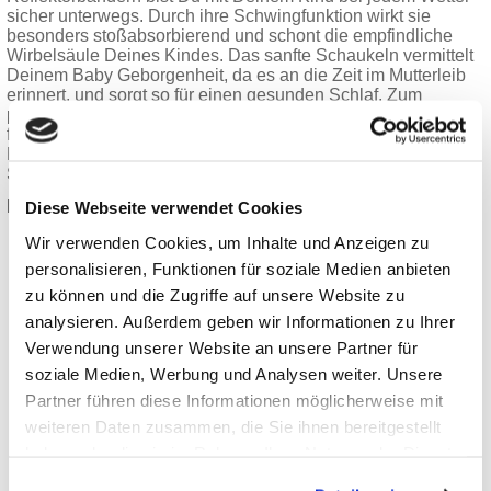
sicher unterwegs. Durch ihre Schwingfunktion wirkt sie
besonders stoßabsorbierend und schont die empfindliche
Wirbelsäule Deines Kindes. Das sanfte Schaukeln vermittelt
Deinem Baby Geborgenheit, da es an die Zeit im Mutterleib
erinnert, und sorgt so für einen gesunden Schlaf. Zum
platzsparenden Transport kannst Du den Wannenkorpus
flach zusammenfalten.
Kombinierbar mit FX4 Swing, FX4 Life, FX4 Classic, Indy M2
Swing, Indy M2 Life oder Indy M2 Classic.
Die wichtigsten Funktionen:
Diese Webseite verwendet Cookies
Komfortable Liegefläche -
Die Liegefläche von 76 x
Wir verwenden Cookies, um Inhalte und Anzeigen zu
34 cm bietet dem Baby
ausreichend Platz und
personalisieren, Funktionen für soziale Medien anbieten
Liegekomfort.
zu können und die Zugriffe auf unsere Website zu
Blickkontakt & Frischekick
- Per Reißverschluss
kannst Du das untere Verdeckteil der Babywanne
analysieren. Außerdem geben wir Informationen zu Ihrer
Panorama Relax einfach entfernen, so kann Dein Baby
Verwendung unserer Website an unsere Partner für
durch das Sichtfenster seine Umgebung aktiv
soziale Medien, Werbung und Analysen weiter. Unsere
wahrnehmen. An wärmeren Tagen sorgt der
Netzeinsatz außerdem für bessere Luftzirkulation.
Partner führen diese Informationen möglicherweise mit
Gesundes Schlafklima
- Der hautfreundliche (für
weiteren Daten zusammen, die Sie ihnen bereitgestellt
Allergiker geeignet) und atmungsaktive Bezug aus
haben oder die sie im Rahmen Ihrer Nutzung der Dienste
TENCEL® nimmt doppelt so viel Feuchtigkeit auf wie
vergleichbares Material und sorgt so für ein trockenes
gesammelt haben.