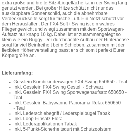
extra große und breite Sitz-/Liegefläche kann der Swing lang
genutzt werden. Bei großer Hitze schützt nicht nur das
ausklappbare Sonnenschild, auch die abnehmbare
Verdeckrückseite sorgt für frische Luft. Ein Netzt schützt vor
dem Herausfallen. Der FX4 Soft+ Swing ist ein wahres
Fliegengewicht und wiegt zusammen mit dem Sportwagen-
Aufsatz nur knapp 10 kg. Dabei ist er zusammengelegt so
klein wie ein Buggy. Der durchdachte Aufbau der Hinterachse
sorgt für viel Beinfreiheit beim Schieben, zusammen mit der
flexiblen Höhenverstellung passt er sich somit perfekt Eurer
Körpergröße an.
Lieferumfang:
Gesslein Kombikinderwagen FX4 Swing 650650 - Teal
Inkl. Gesslein FX4 Swing Gestell - Schwarz
Inkl. Gesslein FX4 Swing Sportwagenaufsatz 650650 -
Teal
inkl. Gesslein Babywanne Panorama Relax 650650
- Teal
Inkl. Lederschiebegriff / Lederspielbügel Tabak
Inkl. Loop-Einsatz Flora
Inkl. Lederapplikationen Tabak
I
nkl. 5-Punkt-Sicherheitsgurt mit Schutzpolstern