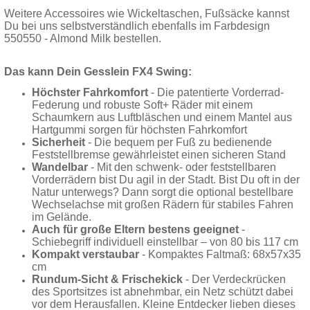
Weitere Accessoires wie Wickeltaschen, Fußsäcke kannst
Du bei uns selbstverständlich ebenfalls im Farbdesign
550550 - Almond Milk bestellen.
Das kann Dein Gesslein FX4 Swing:
Höchster Fahrkomfort
- Die patentierte Vorderrad-
Federung und robuste Soft+ Räder mit einem
Schaumkern aus Luftbläschen und einem Mantel aus
Hartgummi sorgen für höchsten Fahrkomfort
Sicherheit
- Die bequem per Fuß zu bedienende
Feststellbremse gewährleistet einen sicheren Stand
Wandelbar
- Mit den schwenk- oder feststellbaren
Vorderrädern bist Du agil in der Stadt. Bist Du oft in der
Natur unterwegs? Dann sorgt die optional bestellbare
Wechselachse mit großen Rädern für stabiles Fahren
im Gelände.
Auch für große Eltern bestens geeignet
-
Schiebegriff individuell einstellbar – von 80 bis 117 cm
Kompakt verstaubar
- Kompaktes Faltmaß: 68x57x35
cm
Rundum-Sicht & Frischekick
-
Der Verdeckrücken
des Sportsitzes ist abnehmbar, ein Netz schützt dabei
vor dem Herausfallen. Kleine Entdecker lieben dieses