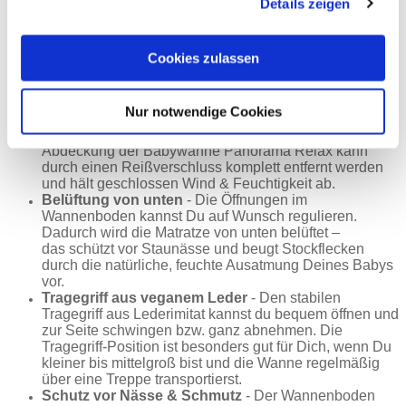
Details zeigen
und gesundes Schlafklima. Der Umwelt zuliebe:
TENCEL® wird aus einem natürlichen Rohstoff aus
nachhaltiger Forstwirtschaft
hergestellt und ist biologisch abbaubar.
Cookies zulassen
UV-Schutz
- Das Verdeck der Babywanne Relax ist
speziell wattiert. Das erhöht den UV-Schutz vor
Sonneneinstrahlung und schützt gleichzeitig Deinen
Nur notwendige Cookies
Liebling vor Zugluft an windigen Tagen.
Sicher bei Wind & Wetter
- Die hochwertige
Abdeckung der Babywanne Panorama Relax kann
durch einen Reißverschluss komplett entfernt werden
und hält geschlossen Wind & Feuchtigkeit ab.
Belüftung von unten
- Die Öffnungen im
Wannenboden kannst Du auf Wunsch regulieren.
Dadurch wird die Matratze von unten belüftet –
das schützt vor Staunässe und beugt Stockflecken
durch die natürliche, feuchte Ausatmung Deines Babys
vor.
Tragegriff aus veganem Leder
- Den stabilen
Tragegriff aus Lederimitat kannst du bequem öffnen und
zur Seite schwingen bzw. ganz abnehmen. Die
Tragegriff-Position ist besonders gut für Dich, wenn Du
kleiner bis mittelgroß bist und die Wanne regelmäßig
über eine Treppe transportierst.
Schutz vor Nässe & Schmutz
- Der Wannenboden