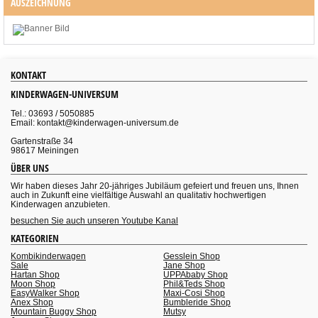
AUSZEICHNUNG
KONTAKT
KINDERWAGEN-UNIVERSUM
Tel.: 03693 / 5050885
Email: kontakt@kinderwagen-universum.de
Gartenstraße 34
98617 Meiningen
ÜBER UNS
Wir haben dieses Jahr 20-jähriges Jubiläum gefeiert und freuen uns, Ihnen
auch in Zukunft eine vielfältige Auswahl an qualitativ hochwertigen
Kinderwagen anzubieten.
besuchen Sie auch unseren Youtube Kanal
KATEGORIEN
Kombikinderwagen
Gesslein Shop
Sale
Jane Shop
Hartan Shop
UPPAbaby Shop
Moon Shop
Phil&Teds Shop
EasyWalker Shop
Maxi-Cosi Shop
Anex Shop
Bumbleride Shop
Mountain Buggy Shop
Mutsy