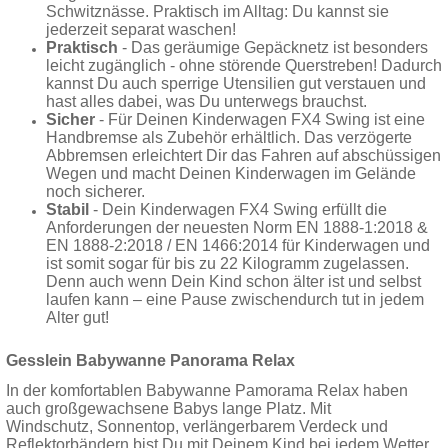
Schwitznässe. Praktisch im Alltag: Du kannst sie
jederzeit separat waschen!
Praktisch
- Das geräumige Gepäcknetz ist besonders
leicht zugänglich - ohne störende Querstreben! Dadurch
kannst Du auch sperrige Utensilien gut verstauen und
hast alles dabei, was Du unterwegs brauchst.
Sicher
- Für Deinen Kinderwagen FX4 Swing ist eine
Handbremse als Zubehör erhältlich. Das verzögerte
Abbremsen erleichtert Dir das Fahren auf abschüssigen
Wegen und macht Deinen Kinderwagen im Gelände
noch sicherer.
Stabil
- Dein Kinderwagen FX4 Swing erfüllt die
Anforderungen der neuesten Norm EN 1888-1:2018 &
EN 1888-2:2018 / EN 1466:2014 für Kinderwagen und
ist somit sogar für bis zu 22 Kilogramm zugelassen.
Denn auch wenn Dein Kind schon älter ist und selbst
laufen kann – eine Pause zwischendurch tut in jedem
Alter gut!
Gesslein Babywanne Panorama Relax
In der komfortablen Babywanne Pamorama Relax haben
auch großgewachsene Babys lange Platz. Mit
Windschutz, Sonnentop, verlängerbarem Verdeck und
Reflektorbändern bist Du mit Deinem Kind bei jedem Wetter