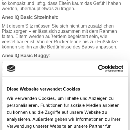
so kompakt und luftig, dass Eltern kaum das Gefühl haben
werden, überhaupt etwas zu tragen.
Anex IQ Basic Sitzeinheit:
Mit diesem Sitz müssen Sie sich nicht um zusätzlichen
Platz sorgen – er lässt sich zusammen mit dem Rahmen
falten. Eltern werden außerdem begeistert sein, wie
verstellbar er ist. Von der Rückenlehne bis zur Fußstütze
können sie ihn an die Bedürfnisse des Babys anpassen.
Anex IQ Basic Buggy:
Mit seinem erstklassigen Federungssystem, das in den
Faltmechanismus integriert ist, ist er einer der weichsten
Buggys auf dem Markt. Zudem ist er so konzipiert, dass er
perfekt in Ihr Handgepäck passt und Sie problemlos reisen
können.
Diese Webseite verwendet Cookies
Wir verwenden Cookies, um Inhalte und Anzeigen zu
ANEX IQ ADAPTER MAXI-COSI
personalisieren, Funktionen für soziale Medien anbieten
KOLLEKTION 2026
zu können und die Zugriffe auf unsere Website zu
38,00
*
analysieren. Außerdem geben wir Informationen zu Ihrer
€
Verwendung unserer Website an unsere Partner für