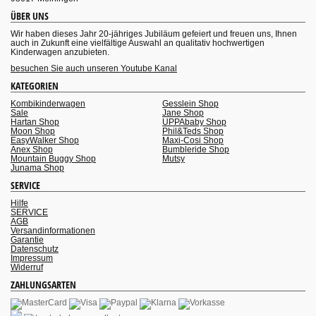
ÜBER UNS
Wir haben dieses Jahr 20-jähriges Jubiläum gefeiert und freuen uns, Ihnen
auch in Zukunft eine vielfältige Auswahl an qualitativ hochwertigen
Kinderwagen anzubieten.
besuchen Sie auch unseren Youtube Kanal
KATEGORIEN
Kombikinderwagen
Gesslein Shop
Sale
Jane Shop
Hartan Shop
UPPAbaby Shop
Moon Shop
Phil&Teds Shop
EasyWalker Shop
Maxi-Cosi Shop
Anex Shop
Bumbleride Shop
Mountain Buggy Shop
Mutsy
Junama Shop
SERVICE
Hilfe
SERVICE
AGB
Versandinformationen
Garantie
Datenschutz
Impressum
Widerruf
ZAHLUNGSARTEN