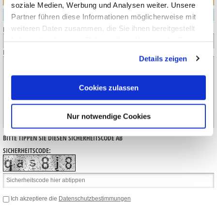
soziale Medien, Werbung und Analysen weiter. Unsere
Haben Sie eine Frage zu diesem Produkt?
Partner führen diese Informationen möglicherweise mit
weiteren Daten zusammen, die Sie ihnen bereitgestellt
IHRE E-MAIL-ADRESSE:
haben oder die sie im Rahmen Ihrer Nutzung der Dienste
gesammelt haben.
IHRE FRAGE:
Details zeigen
Cookies zulassen
Nur notwendige Cookies
BITTE TIPPEN SIE DIESEN SICHERHEITSCODE AB
SICHERHEITSCODE:
Ich akzeptiere die
Datenschutzbestimmungen